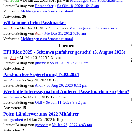
von
housi
» Di Jan 22, 2013 3:41 pm » in
Meldungen zum Strassenzustand
Letzter Beitrag von
Rombacher
«
So Okt 18, 2020 10:13 am
Verfasst in
Meldungen zum Strassenzustand
Antworten:
26
Willkommen beim Passknacker
von
Adi
» Mo Dez 31, 2012 7:30 am » in
Meldungen zum Strassenzustand
Letzter Beitrag von
Adi
«
Mo Dez 31, 2012 7:30 am
Verfasst in
Meldungen zum Strassenzustand
Themen
EPI Ride 2025 - Seitenwagenfahrer gesucht! (5. August 2025)
von
Adi
» Mi Mär 26, 2025 5:31 am
Letzter Beitrag von
gnome
«
So Jul 20, 2025 8:31 am
Antworten:
2
Passknacker Siegerehrung 17.02.2024
von
Andi
» So Aug 20, 2023 8:12 pm
Letzter Beitrag von
Andi
«
So Aug 20, 2023 8:12 pm
Wer hätte Interesse, mal mit Anderen Pässe knacken zu gehen?
von
Suzie
» So Mär 03, 2019 12:27 pm
Letzter Beitrag von
Oldi
«
So Jun 11, 2023 8:32 pm
Antworten:
15
Polen Länderwertung 2022 Mitfahrer
von
gsrobert
» Di Jan 25, 2022 6:49 pm
Letzter Beitrag von
gsrobert
«
Mi Jan 26, 2022 4:43 pm
Antworten:
2