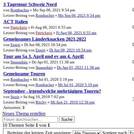
3 Tagestour Schweiz Nord
von
Rombacher
» Mo Sep 06, 2021 9:54 pm
Letzter Beitrag von
Rombacher
«
Mo Sep 06, 2021 9:54 pm
ACT Italien
von
Patrickpix
» Fr Aug 06, 2021 6:55 am
Letzter Beitrag von
Patrickpix
«
Fr Aug 06, 2021 6:55 am
Gemeinsames Länderknacken 2021,2022
von
Enggi
» Di Jun 08, 2021 10:54 pm
Letzter Beitrag von
Enggi
«
Di Jun 08, 2021 10:54 pm
Tour am Sa 3. April und ev am 4. April!
von
Strassuhäx
» Do Apr 01, 2021 11:38 am
Letzter Beitrag von
Strassuhäx
«
Do Apr 01, 2021 11:38 am
Gemeinsame Touren
von
Rombacher
» Mi Jul 01, 2020 5:19 pm
Letzter Beitrag von
Rombacher
«
Mi Jul 01, 2020 5:19 pm
September - irgendwelche mehrtägigen Touren?
von
Suzie
» Sa Aug 10, 2019 7:02 pm
Letzter Beitrag von
Ritchy
«
Mi Aug 21, 2019 12:56 pm
Antworten:
3
Neues Thema erstellen
Suche
10 Themen
Seite
1
von
1
Beiträge der letzten Zeit anzeigen:
Sortiere nach