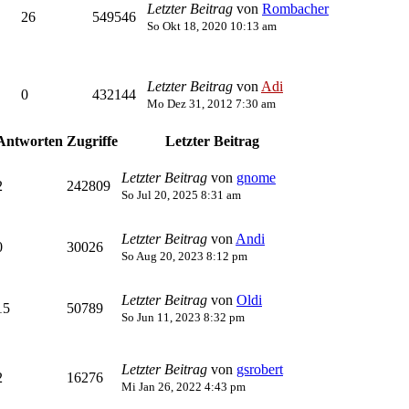
Letzter Beitrag
von
Rombacher
26
549546
So Okt 18, 2020 10:13 am
Letzter Beitrag
von
Adi
0
432144
Mo Dez 31, 2012 7:30 am
Antworten
Zugriffe
Letzter Beitrag
Letzter Beitrag
von
gnome
2
242809
So Jul 20, 2025 8:31 am
Letzter Beitrag
von
Andi
0
30026
So Aug 20, 2023 8:12 pm
Letzter Beitrag
von
Oldi
15
50789
So Jun 11, 2023 8:32 pm
Letzter Beitrag
von
gsrobert
2
16276
Mi Jan 26, 2022 4:43 pm