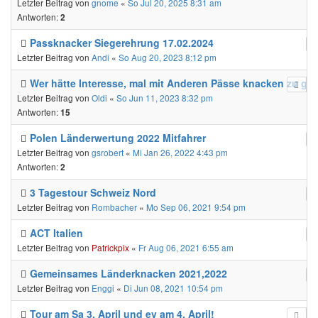
Letzter Beitrag von
gnome
«
So Jul 20, 2025 8:31 am
Antworten:
2
Passknacker Siegerehrung 17.02.2024
Letzter Beitrag von
Andi
«
So Aug 20, 2023 8:12 pm
Wer hätte Interesse, mal mit Anderen Pässe knacken zu ge
Letzter Beitrag von
Oldi
«
So Jun 11, 2023 8:32 pm
Antworten:
15
Polen Länderwertung 2022 Mitfahrer
Letzter Beitrag von
gsrobert
«
Mi Jan 26, 2022 4:43 pm
Antworten:
2
3 Tagestour Schweiz Nord
Letzter Beitrag von
Rombacher
«
Mo Sep 06, 2021 9:54 pm
ACT Italien
Letzter Beitrag von
Patrickpix
«
Fr Aug 06, 2021 6:55 am
Gemeinsames Länderknacken 2021,2022
Letzter Beitrag von
Enggi
«
Di Jun 08, 2021 10:54 pm
Tour am Sa 3. April und ev am 4. April!