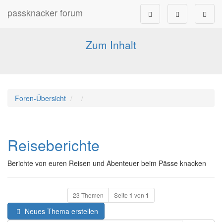
passknacker forum
Forum für alle Pässe- und Tourenfahrer
Zum Inhalt
Foren-Übersicht
Reiseberichte
Berichte von euren Reisen und Abenteuer beim Pässe knacken
23 Themen
Seite
1
von
1
Neues Thema erstellen