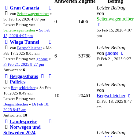
Antworten
Zugriffe
Beitrag
Gran Canaria
Letzter Beitrag
von
von
Seitenwagentreiber
»
Seitenwagentreiber
So Feb 15, 2026 4:07 pm
0
1406
Letzter Beitrag von
Seitenwagentreiber
«
So Feb
So Feb 15, 2026 4:07
15, 2026 4:07 pm
pm
Wiaga Tunnel
Letzter Beitrag
von
Bergschleicher
» Mo
von
gnome
Feb 17, 2025 8:05 am
6
53788
Letzter Beitrag von
gnome
«
Fr Feb 21, 2025 9:27
Fr Feb 21, 2025 9:27 pm
pm
Antworten:
6
Berggasthaus
Palfries
Letzter Beitrag
von
Bergschleicher
» So Feb
von
16, 2025 8:49 am
10
20461
Bergschleicher
Letzter Beitrag von
Di Feb 18, 2025 8:47
Bergschleicher
«
Di Feb 18,
am
2025 8:47 am
Antworten:
10
Landespreise
Norwegen und
Schweden 2024
Letzter Beitrag