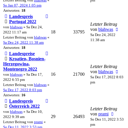
Letzter Beitrag von
blahwas
«
pm
So Jan 07, 2024 1:05 pm
Antworten:
18
Landespreis
Portugal 2022
Letzter Beitrag
von
blahwas
» Sa Dez 24,
von
blahwas
18
33795
2022 11:17 am
Sa Dez 24, 2022
Letzter Beitrag von
blahwas
«
11:38 am
Sa Dez 24, 2022 11:38 am
Antworten:
18
Landespreise
Kroatien, Bosnien-
Herzegowina,
Letzter Beitrag
Montenegro 2022
von
blahwas
16
21700
von
blahwas
» Sa Dez 17,
Sa Dez 17, 2022 8:03
2022 6:55 pm
pm
Letzter Beitrag von
blahwas
«
Sa Dez 17, 2022 8:03 pm
Antworten:
16
Landespreis
Österreich 2022
Letzter Beitrag
von
blahwas
» Sa Dez 10,
von
prami
29
26493
2022 9:39 am
So Dez 11, 2022 3:53
Letzter Beitrag von
prami
«
pm
So Dez 11, 2022 3:53 pm