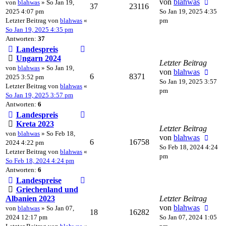
von
blahwas
von
blahwas
» So Jan 19,
37
23116
2025 4:07 pm
So Jan 19, 2025 4:35
Letzter Beitrag von
blahwas
«
pm
So Jan 19, 2025 4:35 pm
Antworten:
37
Landespreis
Ungarn 2024
Letzter Beitrag
von
blahwas
» So Jan 19,
von
blahwas
6
8371
2025 3:52 pm
So Jan 19, 2025 3:57
Letzter Beitrag von
blahwas
«
pm
So Jan 19, 2025 3:57 pm
Antworten:
6
Landespreis
Kreta 2023
Letzter Beitrag
von
blahwas
» So Feb 18,
von
blahwas
6
16758
2024 4:22 pm
So Feb 18, 2024 4:24
Letzter Beitrag von
blahwas
«
pm
So Feb 18, 2024 4:24 pm
Antworten:
6
Landespreise
Griechenland und
Albanien 2023
Letzter Beitrag
von
blahwas
von
blahwas
» So Jan 07,
18
16282
2024 12:17 pm
So Jan 07, 2024 1:05