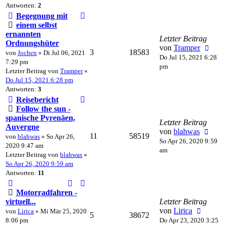
Antworten:
2
Begegnung mit
einem selbst
ernannten
Letzter Beitrag
Ordnungshüter
von
Tramper
3
18583
von
Jochen
» Di Jul 06, 2021
Do Jul 15, 2021 6:28
7:29 pm
pm
Letzter Beitrag von
Tramper
«
Do Jul 15, 2021 6:28 pm
Antworten:
3
Reisebericht
Follow the sun -
spanische Pyrenäen,
Letzter Beitrag
Auvergne
von
blahwas
11
58519
von
blahwas
» So Apr 26,
So Apr 26, 2020 9:59
2020 9:47 am
am
Letzter Beitrag von
blahwas
«
So Apr 26, 2020 9:59 am
Antworten:
11
Motorradfahren -
virtuell...
Letzter Beitrag
von
Lirica
von
Lirica
» Mi Mär 25, 2020
5
38672
8:06 pm
Do Apr 23, 2020 3:25