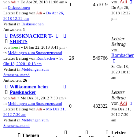
von
Adi
von
Adi
» Do Apr 26, 2018 11:06 am »
1
451019
in
Diskussionen
Do Apr 26,
Letzter Beitrag von
Adi
«
Do Apr 26,
2018 12:22
2018 12:22 pm
pm
Verfasst in
Diskussionen
Antworten:
1
PASSKNACKER T-
Letzter
SHIRTS
Beitrag
von
housi
» Di Jan 22, 2013 3:41 pm »
von
in
Meldungen zum Strassenzustand
Rombacher
26
549766
Letzter Beitrag von
Rombacher
«
So
Okt 18, 2020 10:13 am
So Okt 18,
Verfasst in
Meldungen zum
2020 10:13
Strassenzustand
am
Antworten:
26
Willkommen beim
Passknacker
Letzter
Beitrag
von
Adi
» Mo Dez 31, 2012 7:30 am »
von
Adi
in
Meldungen zum Strassenzustand
0
432322
Letzter Beitrag von
Adi
«
Mo Dez 31,
Mo Dez 31,
2012 7:30 am
2012 7:30
Verfasst in
Meldungen zum
am
Strassenzustand
Letzter
Themen