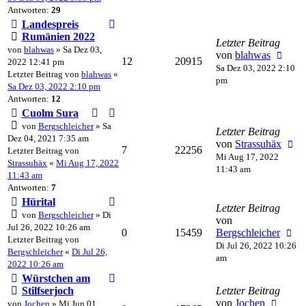
Antworten:
29
Landespreis
Rumänien 2022
Letzter Beitrag
von
blahwas
» Sa Dez 03,
von
blahwas
12
20915
2022 12:41 pm
Sa Dez 03, 2022 2:10
Letzter Beitrag von
blahwas
«
pm
Sa Dez 03, 2022 2:10 pm
Antworten:
12
Cuolm Sura
von
Bergschleicher
» Sa
Letzter Beitrag
Dez 04, 2021 7:35 am
von
Strassuhäx
7
22256
Letzter Beitrag von
Mi Aug 17, 2022
Strassuhäx
«
Mi Aug 17, 2022
11:43 am
11:43 am
Antworten:
7
Hürital
Letzter Beitrag
von
Bergschleicher
» Di
von
Jul 26, 2022 10:26 am
0
15459
Bergschleicher
Letzter Beitrag von
Di Jul 26, 2022 10:26
Bergschleicher
«
Di Jul 26,
am
2022 10:26 am
Würstchen am
Stilfserjoch
Letzter Beitrag
von
Jochen
von
Jochen
» Mi Jun 01,