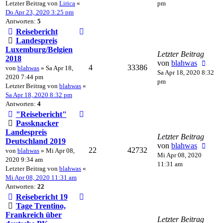
Letzter Beitrag von
Lirica
«
pm
Do Apr 23, 2020 3:25 pm
Antworten:
5
Reisebericht
Landespreis
Luxemburg/Belgien
Letzter Beitrag
2018
von
blahwas
4
33386
von
blahwas
» Sa Apr 18,
Sa Apr 18, 2020 8:32
2020 7:44 pm
pm
Letzter Beitrag von
blahwas
«
Sa Apr 18, 2020 8:32 pm
Antworten:
4
"Reisebericht"
Passknacker
Landespreis
Letzter Beitrag
Deutschland 2019
von
blahwas
22
42732
von
blahwas
» Mi Apr 08,
Mi Apr 08, 2020
2020 9:34 am
11:31 am
Letzter Beitrag von
blahwas
«
Mi Apr 08, 2020 11:31 am
Antworten:
22
Reisebericht 19
Tage Trentino,
Frankreich über
Letzter Beitrag