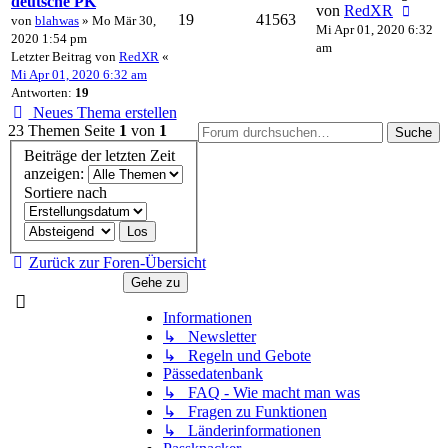
deutsche PK
von
RedXR
19
41563
von
blahwas
» Mo Mär 30,
Mi Apr 01, 2020 6:32
2020 1:54 pm
am
Letzter Beitrag von
RedXR
«
Mi Apr 01, 2020 6:32 am
Antworten:
19
Neues Thema erstellen
23 Themen
Seite
1
von
1
Suche
Beiträge der letzten Zeit
anzeigen:
Sortiere nach
Zurück zur Foren-Übersicht
Gehe zu
Informationen
↳ Newsletter
↳ Regeln und Gebote
Pässedatenbank
↳ FAQ - Wie macht man was
↳ Fragen zu Funktionen
↳ Länderinformationen