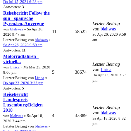
Do Jul 15, 2021 6:28 pm
Antworten:
3
Reisebericht Follow the
sun - spanische
Pyrenäen, Auvergne
Letzter Beitrag
von
blahwas
von
blahwas
» So Apr 26,
11
58525
2020 9:47 am
So Apr 26, 2020 9:59
Letzter Beitrag von
blahwas
«
am
So Apr 26, 2020 9:59 am
Antworten:
11
Motorradfahren -
virtuell...
Letzter Beitrag
von
Lirica
» Mi Mär 25, 2020
von
Lirica
5
38674
8:06 pm
Do Apr 23, 2020 3:25
Letzter Beitrag von
Lirica
«
pm
Do Apr 23, 2020 3:25 pm
Antworten:
5
Reisebericht
Landespreis
Luxemburg/Belgien
Letzter Beitrag
2018
von
blahwas
4
33389
von
blahwas
» Sa Apr 18,
Sa Apr 18, 2020 8:32
2020 7:44 pm
pm
Letzter Beitrag von
blahwas
«