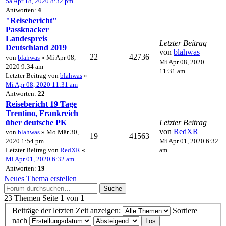
Sa Apr 18, 2020 8:32 pm
Antworten:
4
"Reisebericht"
Passknacker
Landespreis
Letzter Beitrag
Deutschland 2019
von
blahwas
22
42736
von
blahwas
» Mi Apr 08,
Mi Apr 08, 2020
2020 9:34 am
11:31 am
Letzter Beitrag von
blahwas
«
Mi Apr 08, 2020 11:31 am
Antworten:
22
Reisebericht 19 Tage
Trentino, Frankreich
über deutsche PK
Letzter Beitrag
von
RedXR
von
blahwas
» Mo Mär 30,
19
41563
2020 1:54 pm
Mi Apr 01, 2020 6:32
Letzter Beitrag von
RedXR
«
am
Mi Apr 01, 2020 6:32 am
Antworten:
19
Neues Thema erstellen
Suche
23 Themen
Seite
1
von
1
Beiträge der letzten Zeit anzeigen:
Sortiere
nach