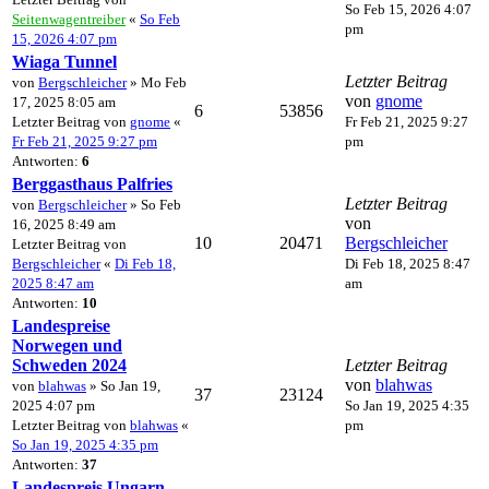
So Feb 15, 2026 4:07
Seitenwagentreiber
«
So Feb
pm
15, 2026 4:07 pm
Wiaga Tunnel
Letzter Beitrag
von
Bergschleicher
» Mo Feb
von
gnome
17, 2025 8:05 am
6
53856
Letzter Beitrag von
gnome
«
Fr Feb 21, 2025 9:27
Fr Feb 21, 2025 9:27 pm
pm
Antworten:
6
Berggasthaus Palfries
Letzter Beitrag
von
Bergschleicher
» So Feb
von
16, 2025 8:49 am
10
20471
Bergschleicher
Letzter Beitrag von
Bergschleicher
«
Di Feb 18,
Di Feb 18, 2025 8:47
2025 8:47 am
am
Antworten:
10
Landespreise
Norwegen und
Schweden 2024
Letzter Beitrag
von
blahwas
von
blahwas
» So Jan 19,
37
23124
2025 4:07 pm
So Jan 19, 2025 4:35
Letzter Beitrag von
blahwas
«
pm
So Jan 19, 2025 4:35 pm
Antworten:
37
Landespreis Ungarn