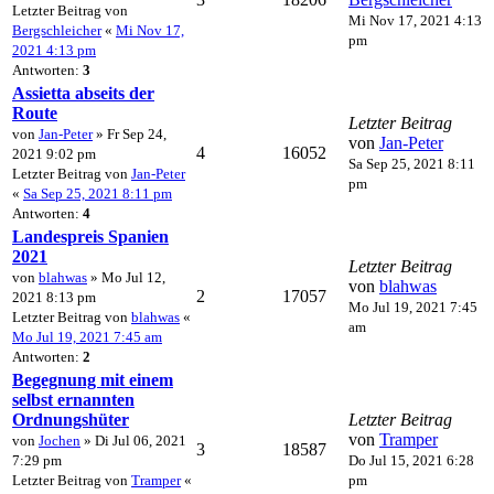
Letzter Beitrag von
Mi Nov 17, 2021 4:13
Bergschleicher
«
Mi Nov 17,
pm
2021 4:13 pm
Antworten:
3
Assietta abseits der
Route
Letzter Beitrag
von
Jan-Peter
» Fr Sep 24,
von
Jan-Peter
4
16052
2021 9:02 pm
Sa Sep 25, 2021 8:11
Letzter Beitrag von
Jan-Peter
pm
«
Sa Sep 25, 2021 8:11 pm
Antworten:
4
Landespreis Spanien
2021
Letzter Beitrag
von
blahwas
» Mo Jul 12,
von
blahwas
2
17057
2021 8:13 pm
Mo Jul 19, 2021 7:45
Letzter Beitrag von
blahwas
«
am
Mo Jul 19, 2021 7:45 am
Antworten:
2
Begegnung mit einem
selbst ernannten
Ordnungshüter
Letzter Beitrag
von
Tramper
von
Jochen
» Di Jul 06, 2021
3
18587
7:29 pm
Do Jul 15, 2021 6:28
Letzter Beitrag von
Tramper
«
pm