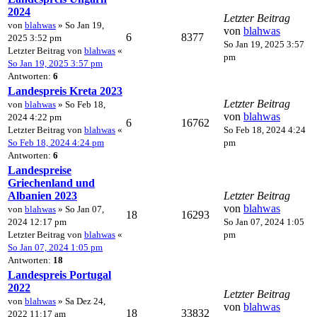
2024
Letzter Beitrag
von
blahwas
» So Jan 19,
von
blahwas
6
8377
2025 3:52 pm
So Jan 19, 2025 3:57
Letzter Beitrag von
blahwas
«
pm
So Jan 19, 2025 3:57 pm
Antworten:
6
Landespreis Kreta 2023
Letzter Beitrag
von
blahwas
» So Feb 18,
von
blahwas
2024 4:22 pm
6
16762
Letzter Beitrag von
blahwas
«
So Feb 18, 2024 4:24
So Feb 18, 2024 4:24 pm
pm
Antworten:
6
Landespreise
Griechenland und
Albanien 2023
Letzter Beitrag
von
blahwas
von
blahwas
» So Jan 07,
18
16293
2024 12:17 pm
So Jan 07, 2024 1:05
Letzter Beitrag von
blahwas
«
pm
So Jan 07, 2024 1:05 pm
Antworten:
18
Landespreis Portugal
2022
Letzter Beitrag
von
blahwas
» Sa Dez 24,
von
blahwas
18
33832
2022 11:17 am