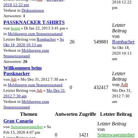
2018 12:22
2018 12:22 pm
pm
Verfasst in
Diskussionen
Antworten:
1
PASSKNACKER T-SHIRTS
Letzter
von
housi
» Di Jan 22, 2013 3:41 pm »
Beitrag
in
Meldungen zum Strassenzustand
von
Letzter Beitrag von
Rombacher
«
So
26
549881
Rombacher
Okt 18, 2020 10:13 am
So Okt 18,
Verfasst in
Meldungen zum
2020 10:13
Strassenzustand
am
Antworten:
26
Willkommen beim
Passknacker
Letzter
Beitrag
von
Adi
» Mo Dez 31, 2012 7:30 am »
von
Adi
in
Meldungen zum Strassenzustand
0
432417
Letzter Beitrag von
Adi
«
Mo Dez 31,
Mo Dez 31,
2012 7:30 am
2012 7:30
Verfasst in
Meldungen zum
am
Strassenzustand
Themen
Antworten
Zugriffe
Letzter Beitrag
Gran Canaria
Letzter Beitrag
von
Seitenwagentreiber
» So
von
Feb 15, 2026 4:07 pm
0
1421
Seitenwagentreiber
Letzter Beitrag von