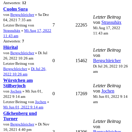
Antworten:
12
Cuolm Sura
von
Bergschleicher
» Sa Dez
Letzter Beitrag
04, 2021 7:35 am
von
Strassuhäx
7
22265
Letzter Beitrag von
Mi Aug 17, 2022
Strassuhäx
«
Mi Aug 17, 2022
11:43 am
11:43 am
Antworten:
7
Hürital
Letzter Beitrag
von
Bergschleicher
» Di Jul
von
26, 2022 10:26 am
0
15462
Bergschleicher
Letzter Beitrag von
Di Jul 26, 2022 10:26
Bergschleicher
«
Di Jul 26,
am
2022 10:26 am
Würstchen am
Stilfserjoch
Letzter Beitrag
von
Jochen
von
Jochen
» Mi Jun 01,
0
17269
2022 9:14 am
Mi Jun 01, 2022 9:14
Letzter Beitrag von
Jochen
«
am
Mi Jun 01, 2022 9:14 am
Glichenberg und
Turner
Letzter Beitrag
von
Bergschleicher
» Di Nov
von
16, 2021 4:40 pm
3
18206
Bergschleicher