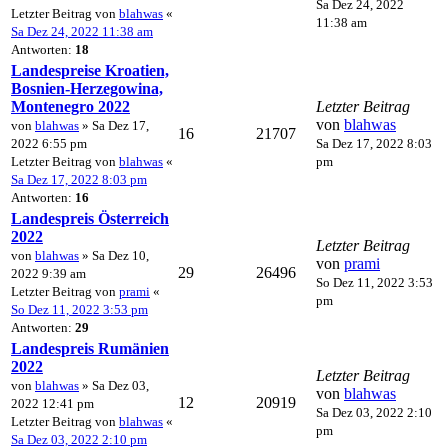
Sa Dez 24, 2022
Letzter Beitrag von
blahwas
«
11:38 am
Sa Dez 24, 2022 11:38 am
Antworten:
18
Landespreise Kroatien,
Bosnien-Herzegowina,
Montenegro 2022
Letzter Beitrag
von
blahwas
von
blahwas
» Sa Dez 17,
16
21707
2022 6:55 pm
Sa Dez 17, 2022 8:03
Letzter Beitrag von
blahwas
«
pm
Sa Dez 17, 2022 8:03 pm
Antworten:
16
Landespreis Österreich
2022
Letzter Beitrag
von
blahwas
» Sa Dez 10,
von
prami
29
26496
2022 9:39 am
So Dez 11, 2022 3:53
Letzter Beitrag von
prami
«
pm
So Dez 11, 2022 3:53 pm
Antworten:
29
Landespreis Rumänien
2022
Letzter Beitrag
von
blahwas
» Sa Dez 03,
von
blahwas
12
20919
2022 12:41 pm
Sa Dez 03, 2022 2:10
Letzter Beitrag von
blahwas
«
pm
Sa Dez 03, 2022 2:10 pm