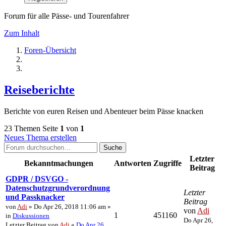
Forum für alle Pässe- und Tourenfahrer
Zum Inhalt
Foren-Übersicht
Reiseberichte
Berichte von euren Reisen und Abenteuer beim Pässe knacken
23 Themen
Seite
1
von
1
Neues Thema erstellen
Suche
Letzter
Bekanntmachungen
Antworten
Zugriffe
Beitrag
GDPR / DSVGO -
Datenschutzgrundverordnung
Letzter
und Passknacker
Beitrag
von
Adi
» Do Apr 26, 2018 11:06 am »
von
Adi
1
451160
in
Diskussionen
Do Apr 26,
Letzter Beitrag von
Adi
«
Do Apr 26,