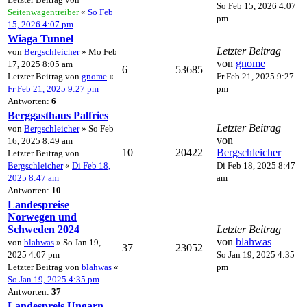
So Feb 15, 2026 4:07
Seitenwagentreiber
«
So Feb
pm
15, 2026 4:07 pm
Wiaga Tunnel
Letzter Beitrag
von
Bergschleicher
» Mo Feb
von
gnome
17, 2025 8:05 am
6
53685
Letzter Beitrag von
gnome
«
Fr Feb 21, 2025 9:27
Fr Feb 21, 2025 9:27 pm
pm
Antworten:
6
Berggasthaus Palfries
Letzter Beitrag
von
Bergschleicher
» So Feb
von
16, 2025 8:49 am
10
20422
Bergschleicher
Letzter Beitrag von
Bergschleicher
«
Di Feb 18,
Di Feb 18, 2025 8:47
2025 8:47 am
am
Antworten:
10
Landespreise
Norwegen und
Schweden 2024
Letzter Beitrag
von
blahwas
von
blahwas
» So Jan 19,
37
23052
2025 4:07 pm
So Jan 19, 2025 4:35
Letzter Beitrag von
blahwas
«
pm
So Jan 19, 2025 4:35 pm
Antworten:
37
Landespreis Ungarn