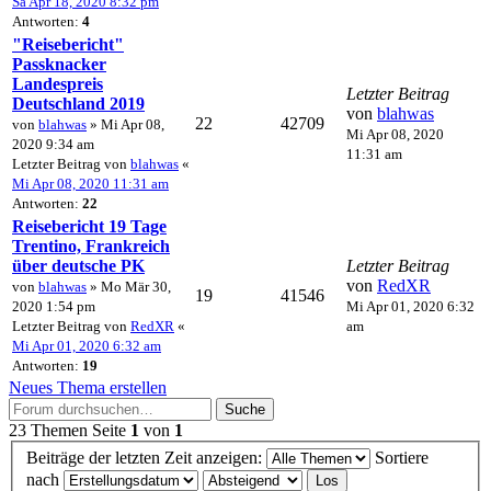
Sa Apr 18, 2020 8:32 pm
Antworten:
4
"Reisebericht"
Passknacker
Landespreis
Letzter Beitrag
Deutschland 2019
von
blahwas
22
42709
von
blahwas
» Mi Apr 08,
Mi Apr 08, 2020
2020 9:34 am
11:31 am
Letzter Beitrag von
blahwas
«
Mi Apr 08, 2020 11:31 am
Antworten:
22
Reisebericht 19 Tage
Trentino, Frankreich
über deutsche PK
Letzter Beitrag
von
RedXR
von
blahwas
» Mo Mär 30,
19
41546
2020 1:54 pm
Mi Apr 01, 2020 6:32
Letzter Beitrag von
RedXR
«
am
Mi Apr 01, 2020 6:32 am
Antworten:
19
Neues Thema erstellen
Suche
23 Themen
Seite
1
von
1
Beiträge der letzten Zeit anzeigen:
Sortiere
nach