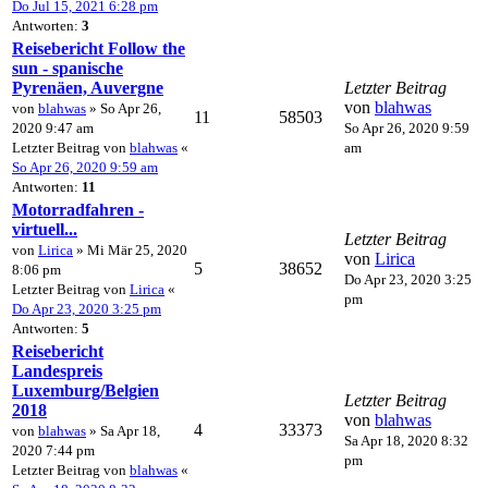
Do Jul 15, 2021 6:28 pm
Antworten:
3
Reisebericht Follow the
sun - spanische
Pyrenäen, Auvergne
Letzter Beitrag
von
blahwas
von
blahwas
» So Apr 26,
11
58503
2020 9:47 am
So Apr 26, 2020 9:59
Letzter Beitrag von
blahwas
«
am
So Apr 26, 2020 9:59 am
Antworten:
11
Motorradfahren -
virtuell...
Letzter Beitrag
von
Lirica
» Mi Mär 25, 2020
von
Lirica
5
38652
8:06 pm
Do Apr 23, 2020 3:25
Letzter Beitrag von
Lirica
«
pm
Do Apr 23, 2020 3:25 pm
Antworten:
5
Reisebericht
Landespreis
Luxemburg/Belgien
Letzter Beitrag
2018
von
blahwas
4
33373
von
blahwas
» Sa Apr 18,
Sa Apr 18, 2020 8:32
2020 7:44 pm
pm
Letzter Beitrag von
blahwas
«