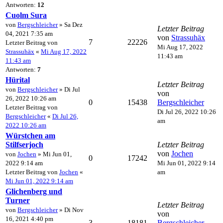
Antworten:
12
Cuolm Sura
von
Bergschleicher
» Sa Dez
Letzter Beitrag
04, 2021 7:35 am
von
Strassuhäx
7
22226
Letzter Beitrag von
Mi Aug 17, 2022
Strassuhäx
«
Mi Aug 17, 2022
11:43 am
11:43 am
Antworten:
7
Hürital
Letzter Beitrag
von
Bergschleicher
» Di Jul
von
26, 2022 10:26 am
0
15438
Bergschleicher
Letzter Beitrag von
Di Jul 26, 2022 10:26
Bergschleicher
«
Di Jul 26,
am
2022 10:26 am
Würstchen am
Stilfserjoch
Letzter Beitrag
von
Jochen
von
Jochen
» Mi Jun 01,
0
17242
2022 9:14 am
Mi Jun 01, 2022 9:14
Letzter Beitrag von
Jochen
«
am
Mi Jun 01, 2022 9:14 am
Glichenberg und
Turner
Letzter Beitrag
von
Bergschleicher
» Di Nov
von
16, 2021 4:40 pm
3
18181
Bergschleicher