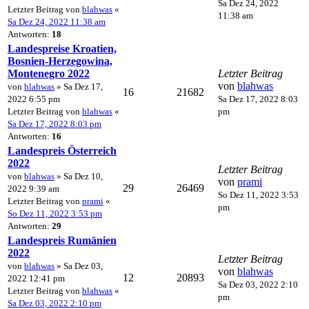
Sa Dez 24, 2022
Letzter Beitrag von
blahwas
«
11:38 am
Sa Dez 24, 2022 11:38 am
Antworten:
18
Landespreise Kroatien,
Bosnien-Herzegowina,
Montenegro 2022
Letzter Beitrag
von
blahwas
von
blahwas
» Sa Dez 17,
16
21682
2022 6:55 pm
Sa Dez 17, 2022 8:03
Letzter Beitrag von
blahwas
«
pm
Sa Dez 17, 2022 8:03 pm
Antworten:
16
Landespreis Österreich
2022
Letzter Beitrag
von
blahwas
» Sa Dez 10,
von
prami
29
26469
2022 9:39 am
So Dez 11, 2022 3:53
Letzter Beitrag von
prami
«
pm
So Dez 11, 2022 3:53 pm
Antworten:
29
Landespreis Rumänien
2022
Letzter Beitrag
von
blahwas
» Sa Dez 03,
von
blahwas
12
20893
2022 12:41 pm
Sa Dez 03, 2022 2:10
Letzter Beitrag von
blahwas
«
pm
Sa Dez 03, 2022 2:10 pm