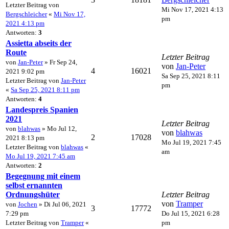
Letzter Beitrag von
Mi Nov 17, 2021 4:13
Bergschleicher
«
Mi Nov 17,
pm
2021 4:13 pm
Antworten:
3
Assietta abseits der
Route
Letzter Beitrag
von
Jan-Peter
» Fr Sep 24,
von
Jan-Peter
4
16021
2021 9:02 pm
Sa Sep 25, 2021 8:11
Letzter Beitrag von
Jan-Peter
pm
«
Sa Sep 25, 2021 8:11 pm
Antworten:
4
Landespreis Spanien
2021
Letzter Beitrag
von
blahwas
» Mo Jul 12,
von
blahwas
2
17028
2021 8:13 pm
Mo Jul 19, 2021 7:45
Letzter Beitrag von
blahwas
«
am
Mo Jul 19, 2021 7:45 am
Antworten:
2
Begegnung mit einem
selbst ernannten
Ordnungshüter
Letzter Beitrag
von
Tramper
von
Jochen
» Di Jul 06, 2021
3
17772
7:29 pm
Do Jul 15, 2021 6:28
Letzter Beitrag von
Tramper
«
pm