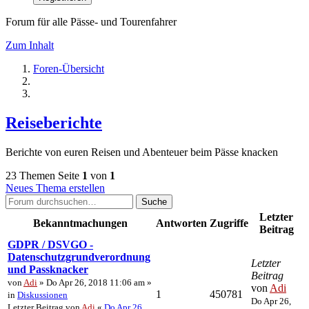
Forum für alle Pässe- und Tourenfahrer
Zum Inhalt
Foren-Übersicht
Reiseberichte
Berichte von euren Reisen und Abenteuer beim Pässe knacken
23 Themen
Seite
1
von
1
Neues Thema erstellen
Suche
Letzter
Bekanntmachungen
Antworten
Zugriffe
Beitrag
GDPR / DSVGO -
Datenschutzgrundverordnung
Letzter
und Passknacker
Beitrag
von
Adi
» Do Apr 26, 2018 11:06 am »
von
Adi
1
450781
in
Diskussionen
Do Apr 26,
Letzter Beitrag von
Adi
«
Do Apr 26,