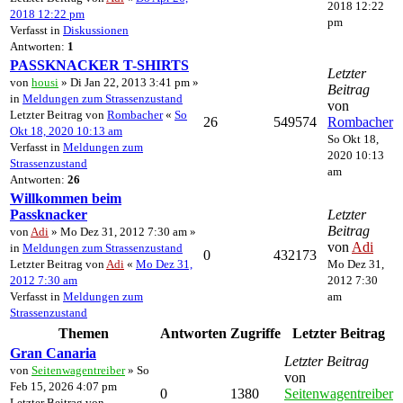
2018 12:22
2018 12:22 pm
pm
Verfasst in
Diskussionen
Antworten:
1
PASSKNACKER T-SHIRTS
Letzter
von
housi
» Di Jan 22, 2013 3:41 pm »
Beitrag
in
Meldungen zum Strassenzustand
von
Letzter Beitrag von
Rombacher
«
So
26
549574
Rombacher
Okt 18, 2020 10:13 am
So Okt 18,
Verfasst in
Meldungen zum
2020 10:13
Strassenzustand
am
Antworten:
26
Willkommen beim
Passknacker
Letzter
Beitrag
von
Adi
» Mo Dez 31, 2012 7:30 am »
von
Adi
in
Meldungen zum Strassenzustand
0
432173
Letzter Beitrag von
Adi
«
Mo Dez 31,
Mo Dez 31,
2012 7:30 am
2012 7:30
Verfasst in
Meldungen zum
am
Strassenzustand
Themen
Antworten
Zugriffe
Letzter Beitrag
Gran Canaria
Letzter Beitrag
von
Seitenwagentreiber
» So
von
Feb 15, 2026 4:07 pm
0
1380
Seitenwagentreiber
Letzter Beitrag von