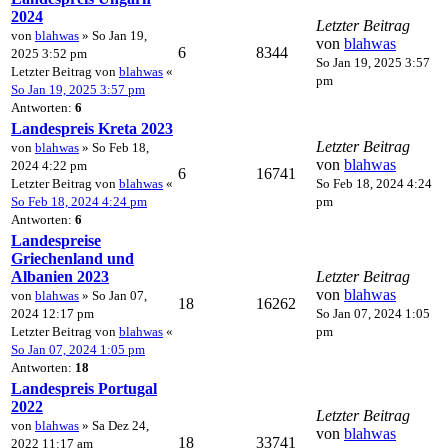
2024
Letzter Beitrag
von
blahwas
» So Jan 19,
von
blahwas
6
8344
2025 3:52 pm
So Jan 19, 2025 3:57
Letzter Beitrag von
blahwas
«
pm
So Jan 19, 2025 3:57 pm
Antworten:
6
Landespreis Kreta 2023
Letzter Beitrag
von
blahwas
» So Feb 18,
von
blahwas
2024 4:22 pm
6
16741
Letzter Beitrag von
blahwas
«
So Feb 18, 2024 4:24
So Feb 18, 2024 4:24 pm
pm
Antworten:
6
Landespreise
Griechenland und
Albanien 2023
Letzter Beitrag
von
blahwas
von
blahwas
» So Jan 07,
18
16262
2024 12:17 pm
So Jan 07, 2024 1:05
Letzter Beitrag von
blahwas
«
pm
So Jan 07, 2024 1:05 pm
Antworten:
18
Landespreis Portugal
2022
Letzter Beitrag
von
blahwas
» Sa Dez 24,
von
blahwas
18
33741
2022 11:17 am