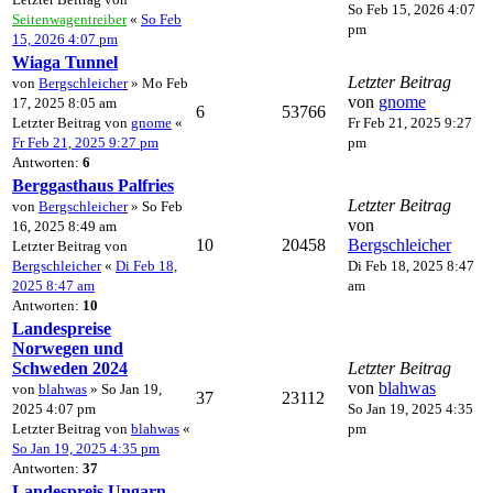
So Feb 15, 2026 4:07
Seitenwagentreiber
«
So Feb
pm
15, 2026 4:07 pm
Wiaga Tunnel
Letzter Beitrag
von
Bergschleicher
» Mo Feb
von
gnome
17, 2025 8:05 am
6
53766
Letzter Beitrag von
gnome
«
Fr Feb 21, 2025 9:27
Fr Feb 21, 2025 9:27 pm
pm
Antworten:
6
Berggasthaus Palfries
Letzter Beitrag
von
Bergschleicher
» So Feb
von
16, 2025 8:49 am
10
20458
Bergschleicher
Letzter Beitrag von
Bergschleicher
«
Di Feb 18,
Di Feb 18, 2025 8:47
2025 8:47 am
am
Antworten:
10
Landespreise
Norwegen und
Schweden 2024
Letzter Beitrag
von
blahwas
von
blahwas
» So Jan 19,
37
23112
2025 4:07 pm
So Jan 19, 2025 4:35
Letzter Beitrag von
blahwas
«
pm
So Jan 19, 2025 4:35 pm
Antworten:
37
Landespreis Ungarn