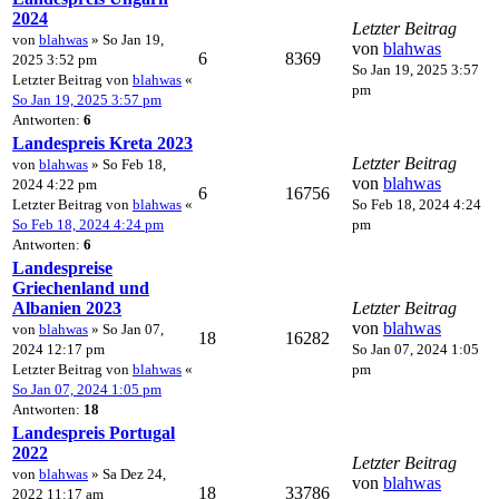
2024
Letzter Beitrag
von
blahwas
» So Jan 19,
von
blahwas
6
8369
2025 3:52 pm
So Jan 19, 2025 3:57
Letzter Beitrag von
blahwas
«
pm
So Jan 19, 2025 3:57 pm
Antworten:
6
Landespreis Kreta 2023
Letzter Beitrag
von
blahwas
» So Feb 18,
von
blahwas
2024 4:22 pm
6
16756
Letzter Beitrag von
blahwas
«
So Feb 18, 2024 4:24
So Feb 18, 2024 4:24 pm
pm
Antworten:
6
Landespreise
Griechenland und
Albanien 2023
Letzter Beitrag
von
blahwas
von
blahwas
» So Jan 07,
18
16282
2024 12:17 pm
So Jan 07, 2024 1:05
Letzter Beitrag von
blahwas
«
pm
So Jan 07, 2024 1:05 pm
Antworten:
18
Landespreis Portugal
2022
Letzter Beitrag
von
blahwas
» Sa Dez 24,
von
blahwas
18
33786
2022 11:17 am