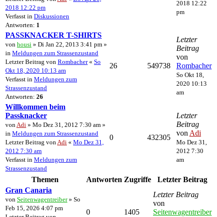
2018 12:22
2018 12:22 pm
pm
Verfasst in
Diskussionen
Antworten:
1
PASSKNACKER T-SHIRTS
Letzter
von
housi
» Di Jan 22, 2013 3:41 pm »
Beitrag
in
Meldungen zum Strassenzustand
von
Letzter Beitrag von
Rombacher
«
So
26
549738
Rombacher
Okt 18, 2020 10:13 am
So Okt 18,
Verfasst in
Meldungen zum
2020 10:13
Strassenzustand
am
Antworten:
26
Willkommen beim
Passknacker
Letzter
Beitrag
von
Adi
» Mo Dez 31, 2012 7:30 am »
von
Adi
in
Meldungen zum Strassenzustand
0
432305
Letzter Beitrag von
Adi
«
Mo Dez 31,
Mo Dez 31,
2012 7:30 am
2012 7:30
Verfasst in
Meldungen zum
am
Strassenzustand
Themen
Antworten
Zugriffe
Letzter Beitrag
Gran Canaria
Letzter Beitrag
von
Seitenwagentreiber
» So
von
Feb 15, 2026 4:07 pm
0
1405
Seitenwagentreiber
Letzter Beitrag von