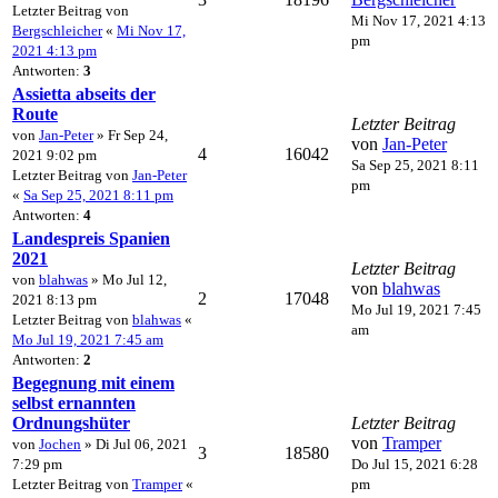
Letzter Beitrag von
Mi Nov 17, 2021 4:13
Bergschleicher
«
Mi Nov 17,
pm
2021 4:13 pm
Antworten:
3
Assietta abseits der
Route
Letzter Beitrag
von
Jan-Peter
» Fr Sep 24,
von
Jan-Peter
4
16042
2021 9:02 pm
Sa Sep 25, 2021 8:11
Letzter Beitrag von
Jan-Peter
pm
«
Sa Sep 25, 2021 8:11 pm
Antworten:
4
Landespreis Spanien
2021
Letzter Beitrag
von
blahwas
» Mo Jul 12,
von
blahwas
2
17048
2021 8:13 pm
Mo Jul 19, 2021 7:45
Letzter Beitrag von
blahwas
«
am
Mo Jul 19, 2021 7:45 am
Antworten:
2
Begegnung mit einem
selbst ernannten
Ordnungshüter
Letzter Beitrag
von
Tramper
von
Jochen
» Di Jul 06, 2021
3
18580
7:29 pm
Do Jul 15, 2021 6:28
Letzter Beitrag von
Tramper
«
pm