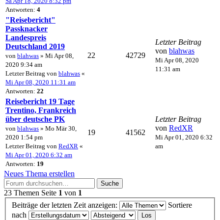
Sa Apr 18, 2020 8:32 pm
Antworten:
4
"Reisebericht"
Passknacker
Landespreis
Letzter Beitrag
Deutschland 2019
von
blahwas
22
42729
von
blahwas
» Mi Apr 08,
Mi Apr 08, 2020
2020 9:34 am
11:31 am
Letzter Beitrag von
blahwas
«
Mi Apr 08, 2020 11:31 am
Antworten:
22
Reisebericht 19 Tage
Trentino, Frankreich
über deutsche PK
Letzter Beitrag
von
RedXR
von
blahwas
» Mo Mär 30,
19
41562
2020 1:54 pm
Mi Apr 01, 2020 6:32
Letzter Beitrag von
RedXR
«
am
Mi Apr 01, 2020 6:32 am
Antworten:
19
Neues Thema erstellen
Suche
23 Themen
Seite
1
von
1
Beiträge der letzten Zeit anzeigen:
Sortiere
nach