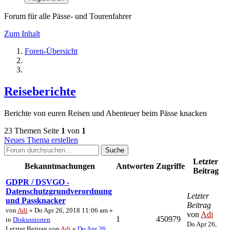
Forum für alle Pässe- und Tourenfahrer
Zum Inhalt
Foren-Übersicht
Reiseberichte
Berichte von euren Reisen und Abenteuer beim Pässe knacken
23 Themen
Seite
1
von
1
Neues Thema erstellen
Suche
Letzter
Bekanntmachungen
Antworten
Zugriffe
Beitrag
GDPR / DSVGO -
Datenschutzgrundverordnung
Letzter
und Passknacker
Beitrag
von
Adi
» Do Apr 26, 2018 11:06 am »
von
Adi
1
450979
in
Diskussionen
Do Apr 26,
Letzter Beitrag von
Adi
«
Do Apr 26,