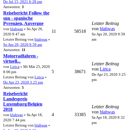
Do Jul 15, 2021 6:28 pm
Antworten:
3
Reisebericht Follow the
sun - spanische
Pyrenäen, Auvergne
Letzter Beitrag
von
blahwas
von
blahwas
» So Apr 26,
11
58518
2020 9:47 am
So Apr 26, 2020 9:59
Letzter Beitrag von
blahwas
«
am
So Apr 26, 2020 9:59 am
Antworten:
11
Motorradfahren -
virtuell...
Letzter Beitrag
von
Lirica
» Mi Mär 25, 2020
von
Lirica
5
38671
8:06 pm
Do Apr 23, 2020 3:25
Letzter Beitrag von
Lirica
«
pm
Do Apr 23, 2020 3:25 pm
Antworten:
5
Reisebericht
Landespreis
Luxemburg/Belgien
Letzter Beitrag
2018
von
blahwas
4
33385
von
blahwas
» Sa Apr 18,
Sa Apr 18, 2020 8:32
2020 7:44 pm
pm
Letzter Beitrag von
blahwas
«