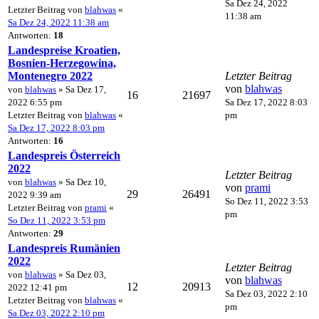
Sa Dez 24, 2022
Letzter Beitrag von
blahwas
«
11:38 am
Sa Dez 24, 2022 11:38 am
Antworten:
18
Landespreise Kroatien,
Bosnien-Herzegowina,
Montenegro 2022
Letzter Beitrag
von
blahwas
von
blahwas
» Sa Dez 17,
16
21697
2022 6:55 pm
Sa Dez 17, 2022 8:03
Letzter Beitrag von
blahwas
«
pm
Sa Dez 17, 2022 8:03 pm
Antworten:
16
Landespreis Österreich
2022
Letzter Beitrag
von
blahwas
» Sa Dez 10,
von
prami
29
26491
2022 9:39 am
So Dez 11, 2022 3:53
Letzter Beitrag von
prami
«
pm
So Dez 11, 2022 3:53 pm
Antworten:
29
Landespreis Rumänien
2022
Letzter Beitrag
von
blahwas
» Sa Dez 03,
von
blahwas
12
20913
2022 12:41 pm
Sa Dez 03, 2022 2:10
Letzter Beitrag von
blahwas
«
pm
Sa Dez 03, 2022 2:10 pm