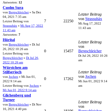
Antworten:
12
Cuolm Sura
von
Bergschleicher
» Sa Dez
Letzter Beitrag
04, 2021 7:35 am
von
Strassuhäx
7
22250
Letzter Beitrag von
Mi Aug 17, 2022
Strassuhäx
«
Mi Aug 17, 2022
11:43 am
11:43 am
Antworten:
7
Hürital
Letzter Beitrag
von
Bergschleicher
» Di Jul
von
26, 2022 10:26 am
0
15457
Bergschleicher
Letzter Beitrag von
Di Jul 26, 2022 10:26
Bergschleicher
«
Di Jul 26,
am
2022 10:26 am
Würstchen am
Stilfserjoch
Letzter Beitrag
von
Jochen
von
Jochen
» Mi Jun 01,
0
17262
2022 9:14 am
Mi Jun 01, 2022 9:14
Letzter Beitrag von
Jochen
«
am
Mi Jun 01, 2022 9:14 am
Glichenberg und
Turner
Letzter Beitrag
von
Bergschleicher
» Di Nov
von
16, 2021 4:40 pm
3
18196
Bergschleicher