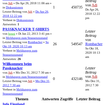
Beitrag
von
Adi
» Do Apr 26, 2018 11:06 am »
von
Adi
1
450735
in
Diskussionen
Do Apr 26,
Letzter Beitrag von
Adi
«
Do Apr 26,
2018 12:22
2018 12:22 pm
pm
Verfasst in
Diskussionen
Antworten:
1
PASSKNACKER T-SHIRTS
Letzter
von
housi
» Di Jan 22, 2013 3:41 pm »
Beitrag
in
Meldungen zum Strassenzustand
von
Letzter Beitrag von
Rombacher
«
So
26
549547
Rombacher
Okt 18, 2020 10:13 am
So Okt 18,
Verfasst in
Meldungen zum
2020 10:13
Strassenzustand
am
Antworten:
26
Willkommen beim
Passknacker
Letzter
Beitrag
von
Adi
» Mo Dez 31, 2012 7:30 am »
von
Adi
in
Meldungen zum Strassenzustand
0
432146
Letzter Beitrag von
Adi
«
Mo Dez 31,
Mo Dez 31,
2012 7:30 am
2012 7:30
Verfasst in
Meldungen zum
am
Strassenzustand
Themen
Antworten
Zugriffe
Letzter Beitrag
Info Finnland