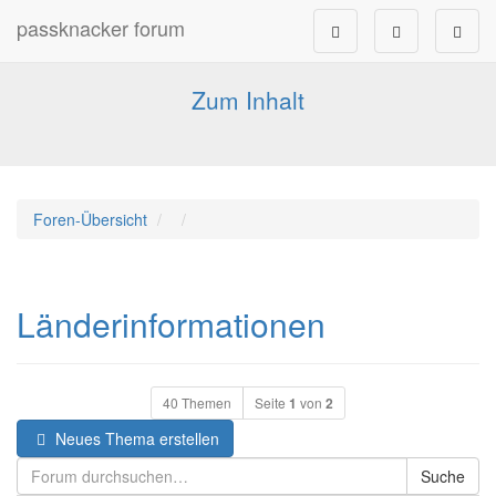
passknacker forum
Forum für alle Pässe- und Tourenfahrer
Zum Inhalt
Foren-Übersicht
Länderinformationen
40 Themen
Seite
1
von
2
Neues Thema erstellen
Suche