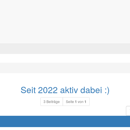
Forum für alle Pässe- und Tourenfahrer
Zum Inhalt
Seit 2022 aktiv dabei :)
3 Beiträge
Seite
1
von
1