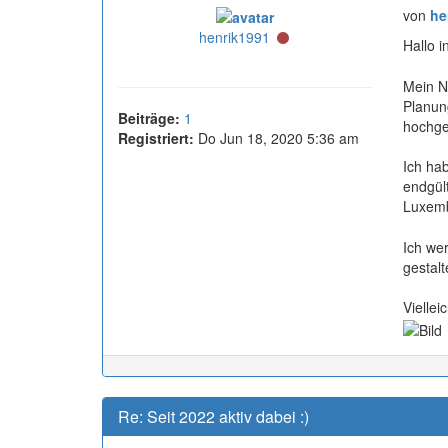
von
he
Online
henrik1991
Hallo 
Mein N
Planun
Beiträge:
1
hochge
Registriert:
Do Jun 18, 2020 5:36 am
Ich ha
endgül
Luxemb
Ich we
gestalt
Viellei
Re: Seit 2022 aktiv dabei :)