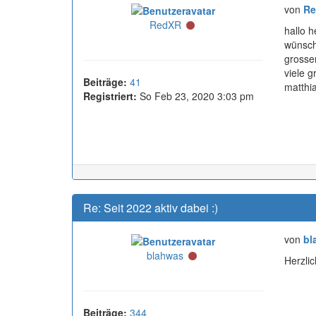
von
Re
Online
RedXR
hallo h
wünsch
grosse
viele g
Beiträge:
41
matthi
Registriert:
So Feb 23, 2020 3:03 pm
Re: Seit 2022 aktiv dabei :)
von
bl
Online
blahwas
Herzli
Beiträge:
344