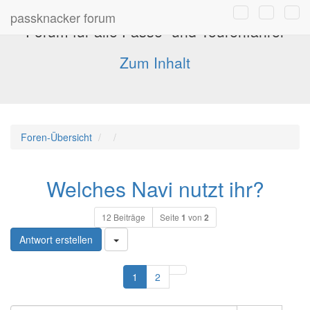
passknacker forum
Forum für alle Pässe- und Tourenfahrer
Zum Inhalt
Foren-Übersicht
Welches Navi nutzt ihr?
12 Beiträge
Seite
1
von
2
Antwort erstellen
Nächste
1
2