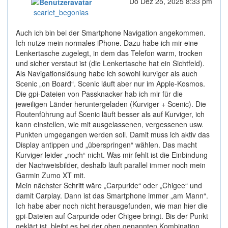
Do Dez 25, 2025 8:33 pm
Online
scarlet_begonias
Auch ich bin bei der Smartphone Navigation angekommen.
Ich nutze mein normales iPhone. Dazu habe ich mir eine
Lenkertasche zugelegt, in dem das Telefon warm, trocken
und sicher verstaut ist (die Lenkertasche hat ein Sichtfeld).
Als Navigationslösung habe ich sowohl kurviger als auch
Scenic „on Board“. Scenic läuft aber nur im Apple-Kosmos.
Die gpi-Dateien von Passknacker hab ich mir für die
jeweiligen Länder heruntergeladen (Kurviger + Scenic). Die
Routenführung auf Scenic läuft besser als auf Kurviger, ich
kann einstellen, wie mit ausgelassenen, vergessenen usw.
Punkten umgegangen werden soll. Damit muss ich aktiv das
Display antippen und „überspringen“ wählen. Das macht
Kurviger leider „noch“ nicht. Was mir fehlt ist die Einbindung
der Nachweisbilder, deshalb läuft parallel immer noch mein
Garmin Zumo XT mit.
Mein nächster Schritt wäre „Carpuride“ oder „Chigee“ und
damit Carplay. Dann ist das Smartphone immer „am Mann“.
Ich habe aber noch nicht herausgefunden, wie man hier die
gpi-Dateien auf Carpuride oder Chigee bringt. Bis der Punkt
geklärt ist, bleibt es bei der oben genannten Kombination.