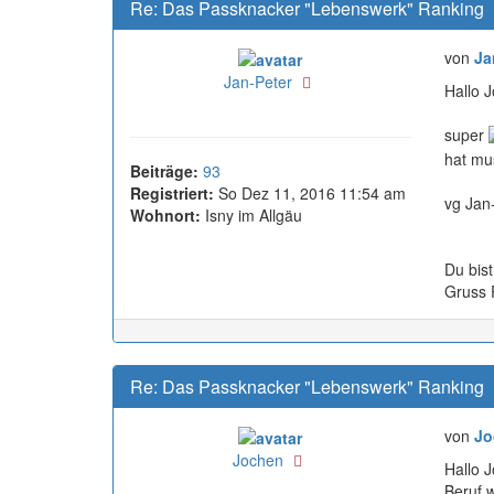
Re: Das Passknacker "Lebenswerk" Ranking
von
Ja
Online
Jan-Peter
Hallo 
super
hat mu
Beiträge:
93
Registriert:
So Dez 11, 2016 11:54 am
vg Jan
Wohnort:
Isny im Allgäu
Du bist
Gruss 
Re: Das Passknacker "Lebenswerk" Ranking
von
Jo
Online
Jochen
Hallo J
Beruf w