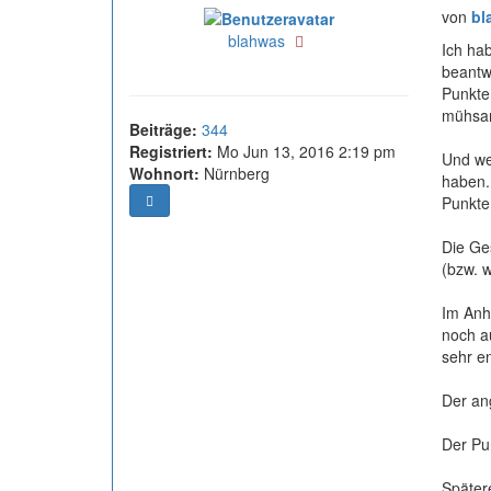
von
bl
Online
blahwas
Ich hab
beantw
Punkte 
mühsam
Beiträge:
344
Registriert:
Mo Jun 13, 2016 2:19 pm
Und we
Wohnort:
Nürnberg
haben.
Punkte
Die Ges
(bzw. w
Im Anha
noch a
sehr en
Der an
Der Pun
Spätere