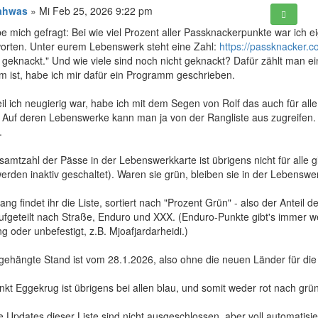
ahwas
» Mi Feb 25, 2026 9:22 pm
e mich gefragt: Bei wie viel Prozent aller Passknackerpunkte war ich eig
orten. Unter eurem Lebenswerk steht eine Zahl:
https://passknacker.
geknackt." Und wie viele sind noch nicht geknackt? Dafür zählt man ei
 ist, habe ich mir dafür ein Programm geschrieben.
il ich neugierig war, habe ich mit dem Segen von Rolf das auch für al
 Auf deren Lebenswerke kann man ja von der Rangliste aus zugreifen.
.
amtzahl der Pässe in der Lebenswerkkarte ist übrigens nicht für alle 
erden inaktiv geschaltet). Waren sie grün, bleiben sie in der Lebenswe
ng findet ihr die Liste, sortiert nach "Prozent Grün" - also der Anteil d
ufgeteilt nach Straße, Enduro und XXX. (Enduro-Punkte gibt's immer we
g oder unbefestigt, z.B. Mjoafjardarheidi.)
gehängte Stand ist vom 28.1.2026, also ohne die neuen Länder für die
kt Eggekrug ist übrigens bei allen blau, und somit weder rot nach grün
 Updates dieser Liste sind nicht ausgeschlossen, aber voll automatisier