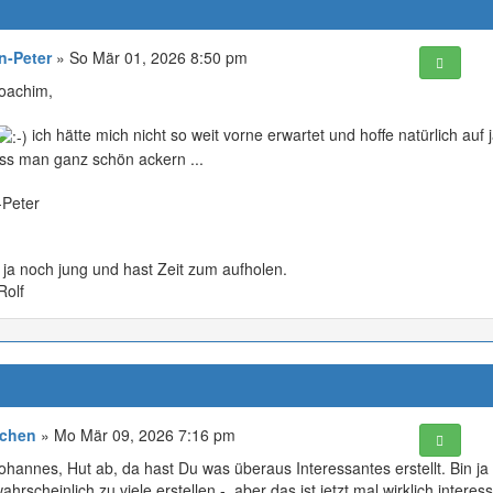
n-Peter
» So Mär 01, 2026 8:50 pm
Joachim,
ich hätte mich nicht so weit vorne erwartet und hoffe natürlich auf 
ss man ganz schön ackern ...
-Peter
 ja noch jung und hast Zeit zum aufholen.
Rolf
chen
» Mo Mär 09, 2026 7:16 pm
ohannes, Hut ab, da hast Du was überaus Interessantes erstellt. Bin ja n
ahrscheinlich zu viele erstellen -, aber das ist jetzt mal wirklich interes