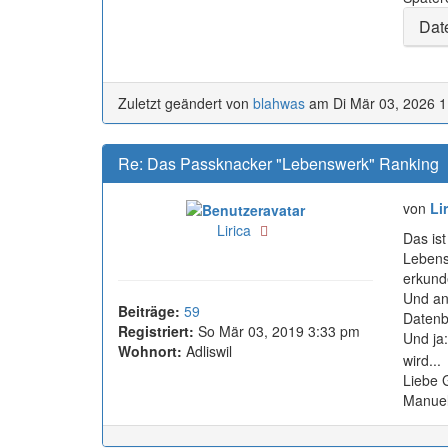
Dat
Zuletzt geändert von
blahwas
am Di Mär 03, 2026 1
Re: Das Passknacker "Lebenswerk" Ranking
von
Li
Online
Lirica
Das ist
Lebens
erkund
Und an
Beiträge:
59
Datenb
Registriert:
So Mär 03, 2019 3:33 pm
Und ja
Wohnort:
Adliswil
wird...
Liebe 
Manuel