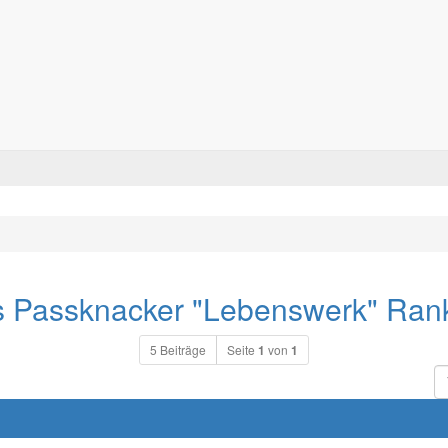
Forum für alle Pässe- und Tourenfahrer
Zum Inhalt
 Passknacker "Lebenswerk" Ran
5 Beiträge
Seite
1
von
1