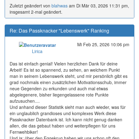
Zuletzt geändert von
blahwas
am Di Mär 03, 2026 11:31 pm,
insgesamt 2-mal geändert.
Re: Das Passknacker "Lebenswerk" Ranking
Mi Feb 25, 2026 10:06 pm
Online
Lirica
Das ist einfach genial! Vielen herzlichen Dank für deine
Arbeit! Es ist so spannend, zu sehen, an welchem Punkt
man in seinem Lebenswerk steht, und mir persönlich gibt es
grad nochmals einen zusätzlichen Motivationsschub, immer
neue Gegenden zu erkunden und auch mal etwas
abgelegenere, bisher liegengelassene rote Punkte
aufzusuchen....
Und anhand dieser Statistik sieht man auch wieder, was für
ein unglaublich grandioses und komplexes Werk diese
Passknacker Datenbank ist. Ich kann nicht genug danken
allen, die das gebaut haben und weiterpflegen für uns
Fernwehbiker!
Und ja: über den Eggekrug haben wir uns schon oft den