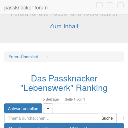
passknacker forum
Forum für alle Pässe- und Tourenfahrer
Zum Inhalt
Foren-Übersicht
Das Passknacker
"Lebenswerk" Ranking
5 Beiträge
Seite
1
von
1
Antwort erstellen
Suche