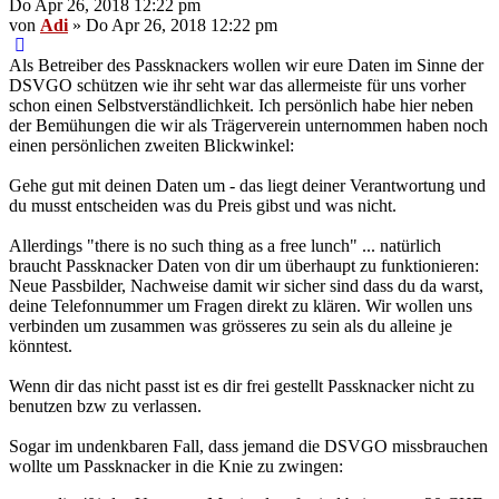
Do Apr 26, 2018 12:22 pm
von
Adi
» Do Apr 26, 2018 12:22 pm
Als Betreiber des Passknackers wollen wir eure Daten im Sinne der
DSVGO schützen wie ihr seht war das allermeiste für uns vorher
schon einen Selbstverständlichkeit. Ich persönlich habe hier neben
der Bemühungen die wir als Trägerverein unternommen haben noch
einen persönlichen zweiten Blickwinkel:
Gehe gut mit deinen Daten um - das liegt deiner Verantwortung und
du musst entscheiden was du Preis gibst und was nicht.
Allerdings "there is no such thing as a free lunch" ... natürlich
braucht Passknacker Daten von dir um überhaupt zu funktionieren:
Neue Passbilder, Nachweise damit wir sicher sind dass du da warst,
deine Telefonnummer um Fragen direkt zu klären. Wir wollen uns
verbinden um zusammen was grösseres zu sein als du alleine je
könntest.
Wenn dir das nicht passt ist es dir frei gestellt Passknacker nicht zu
benutzen bzw zu verlassen.
Sogar im undenkbaren Fall, dass jemand die DSVGO missbrauchen
wollte um Passknacker in die Knie zu zwingen: