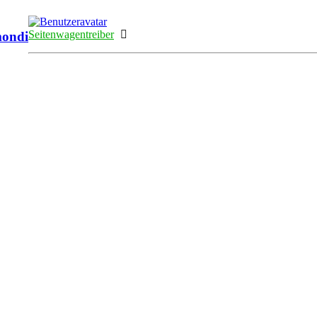
Online
Seitenwagentreiber
mondi