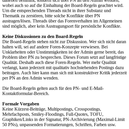
daneben benimmt, sondern sich über PN an den Admin wenden,
wobei auch so auf die Einhaltung der Board-Regeln geachtet wird.
Um die entsprechenden Threads nicht in ihrer Substanz und
Thematik zu zerstören, bitte solche Konflikte über PN
austragen/lösen. Threads über das Forenverhalten im Allgemeinen
sind möglich, aber kein Austragungsort für persönliche Konflikte.
Keine Diskussionen zu den Board-Regeln
Die Board-Regeln stehen nicht zur Diskussion. Wer sich nicht daran
halten will, sei auf andere Foren-Konzepte verwiesen. Bei
Unklarheiten oder Unstimmigkeiten ist der Admin gerne bereit, das
Problem über PN zu besprechen. Dieses Forum setzt auf langfristige
Qualität. Deshalb auch diese Foren-Regeln. Wer mehr Qualität
verlangt, kann jederzeit mit qualitativ hochstehenden Postings dazu
beitragen. Auch hier kann man sich mit konstruktiver Kritik jederzeit
per PN an den Admin wenden.
Die Board-Regeln gelten auch für den PN- und E-Mail-
Kontaktformular-Bereich.
Formale Vorgaben
Keine Kürzest-Beiträge, Multipostings, Crosspostings,
Mehrfachposts, Smiley-Floodings, Full-Quotes, TOFU,
Graphiken/Links in der Signatur, PN-Archivierung (Maximal-Limit
50 PNs), unpassenden Formatierungen, Schriften, Farben usw.