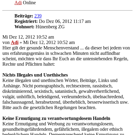
Adi
Online
Beiträge:
239
Registriert:
Do Dez 06, 2012 11:17 am
Wohnort:
Hünenberg ZG
Mi Dez 12, 2012 10:52 am
von
Adi
» Mi Dez 12, 2012 10:52 am
Hier gilt der gesunde Menschenverstand ... da dieser bei jedem von
uns erfahrungsgemäss in schwachen Minuten nicht auffindbar
scheint, möchten wir dass Ihr Euch an die untenstehenden Regeln,
Rechte und Pflichten haltet:
Nichts Illegales und Unethisches
Keine illegalen und unethischen Wörter, Beiträge, Links und
Anhänge. Nicht pornographisch, rechtsextrem, rassistisch,
diskriminierend, sexistisch, satanistisch, gewaltverherrlichend,
vulgär, unhöflich, beleidigend, verleumderisch, übelnachredend,
falschaussagend, herabsetzend, überheblich, besserwisserisch usw.
Bitte auch die gesetzlichen Regelungen beachten.
Keine Ermutigung zu verantwortungslosem Handeln
Keine Ermutigung und Werbung zu verantwortungslosem,
gesundheitsgefährdendem, gefährlichem, illegalem oder ethisch
bedenklichem Handeln. Dementsprechend keine Ermutigung zu