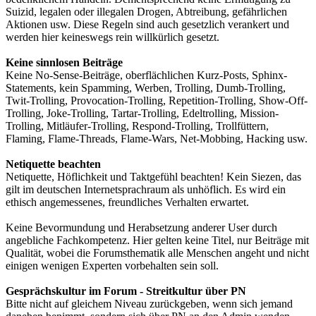
Suizid, legalen oder illegalen Drogen, Abtreibung, gefährlichen
Aktionen usw. Diese Regeln sind auch gesetzlich verankert und
werden hier keineswegs rein willkürlich gesetzt.
Keine sinnlosen Beiträge
Keine No-Sense-Beiträge, oberflächlichen Kurz-Posts, Sphinx-
Statements, kein Spamming, Werben, Trolling, Dumb-Trolling,
Twit-Trolling, Provocation-Trolling, Repetition-Trolling, Show-Off-
Trolling, Joke-Trolling, Tartar-Trolling, Edeltrolling, Mission-
Trolling, Mitläufer-Trolling, Respond-Trolling, Trollfüttern,
Flaming, Flame-Threads, Flame-Wars, Net-Mobbing, Hacking usw.
Netiquette beachten
Netiquette, Höflichkeit und Taktgefühl beachten! Kein Siezen, das
gilt im deutschen Internetsprachraum als unhöflich. Es wird ein
ethisch angemessenes, freundliches Verhalten erwartet.
Keine Bevormundung und Herabsetzung anderer User durch
angebliche Fachkompetenz. Hier gelten keine Titel, nur Beiträge mit
Qualität, wobei die Forumsthematik alle Menschen angeht und nicht
einigen wenigen Experten vorbehalten sein soll.
Gesprächskultur im Forum - Streitkultur über PN
Bitte nicht auf gleichem Niveau zurückgeben, wenn sich jemand