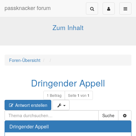
passknacker forum
Forum für alle Pässe- und Tourenfahrer
Zum Inhalt
Foren-Übersicht
Dringender Appell
1 Beitrag
Seite
1
von
1
Antwort erstellen
Suche
Dringender Appell