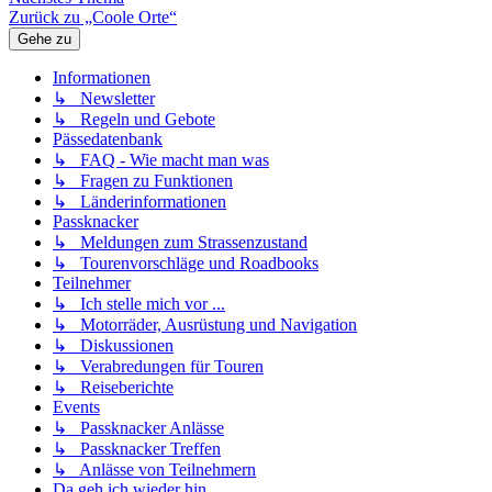
Zurück zu „Coole Orte“
Gehe zu
Informationen
↳ Newsletter
↳ Regeln und Gebote
Pässedatenbank
↳ FAQ - Wie macht man was
↳ Fragen zu Funktionen
↳ Länderinformationen
Passknacker
↳ Meldungen zum Strassenzustand
↳ Tourenvorschläge und Roadbooks
Teilnehmer
↳ Ich stelle mich vor ...
↳ Motorräder, Ausrüstung und Navigation
↳ Diskussionen
↳ Verabredungen für Touren
↳ Reiseberichte
Events
↳ Passknacker Anlässe
↳ Passknacker Treffen
↳ Anlässe von Teilnehmern
Da geh ich wieder hin ...