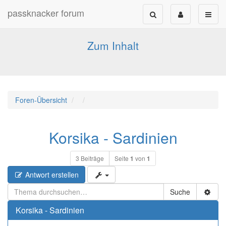
passknacker forum
Forum für alle Pässe- und Tourenfahrer
Zum Inhalt
Foren-Übersicht
Korsika - Sardinien
3 Beiträge
Seite
1
von
1
Antwort erstellen
Suche
Korsika - Sardinien