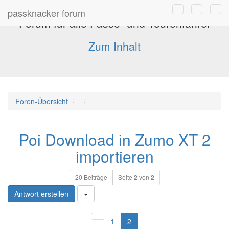
passknacker forum
Forum für alle Pässe- und Tourenfahrer
Zum Inhalt
Foren-Übersicht
Poi Download in Zumo XT 2
importieren
20 Beiträge
Seite
2
von
2
Antwort erstellen
Vorherige
1
2