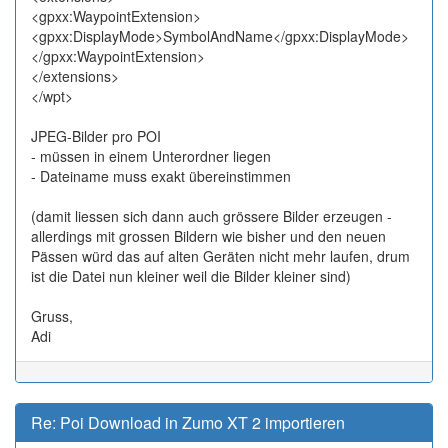
<gpxx:WaypointExtension>
<gpxx:DisplayMode>SymbolAndName</gpxx:DisplayMode>
</gpxx:WaypointExtension>
</extensions>
</wpt>
JPEG-Bilder pro POI
- müssen in einem Unterordner liegen
- Dateiname muss exakt übereinstimmen
(damit liessen sich dann auch grössere Bilder erzeugen -
allerdings mit grossen Bildern wie bisher und den neuen
Pässen würd das auf alten Geräten nicht mehr laufen, drum
ist die Datei nun kleiner weil die Bilder kleiner sind)
Gruss,
Adi
Re: Poi Download in Zumo XT 2 importieren