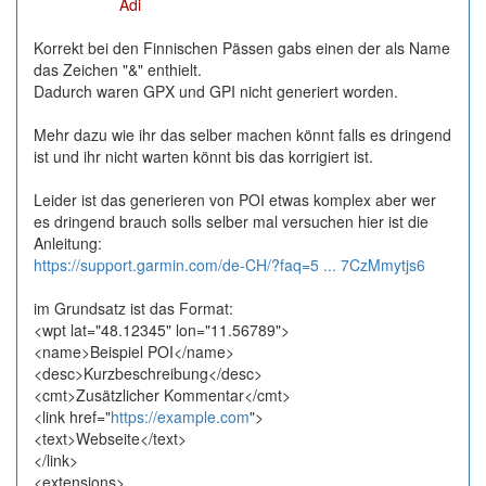
Online
Adi
Korrekt bei den Finnischen Pässen gabs einen der als Name
das Zeichen "&" enthielt.
Dadurch waren GPX und GPI nicht generiert worden.
Mehr dazu wie ihr das selber machen könnt falls es dringend
ist und ihr nicht warten könnt bis das korrigiert ist.
Leider ist das generieren von POI etwas komplex aber wer
es dringend brauch solls selber mal versuchen hier ist die
Anleitung:
https://support.garmin.com/de-CH/?faq=5 ... 7CzMmytjs6
im Grundsatz ist das Format:
<wpt lat="48.12345" lon="11.56789">
<name>Beispiel POI</name>
<desc>Kurzbeschreibung</desc>
<cmt>Zusätzlicher Kommentar</cmt>
<link href="
https://example.com
">
<text>Webseite</text>
</link>
<extensions>