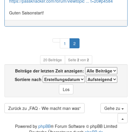
https://passknacker.com/forum/viewtopic ... t=20#p4584
Guten Saisonstart!
Vorherige
1
2
20 Beiträge
Seite
2
von
2
Beiträge der letzten Zeit anzeigen:
Sortiere nach
Zurück zu „FAQ - Wie macht man was“
Gehe zu
Powered by
phpBB
® Forum Software © phpBB Limited