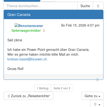
Suche
Gran Canaria
So Feb 15, 2026 4:07 pm
Online
Seitenwagentreiber
Sali zäme
Ich habe ein Power Point gemacht über Gran Canaria.
Wer es gerne haben möchte bitte Mail an mich.
krebser.basel@bluewin.ch
Gruss Rolf
1 Beitrag
Seite
1
von
1
Zurück zu „Reiseberichte“
Gehe zu