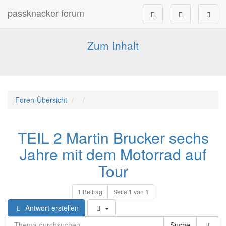
passknacker forum
Forum für alle Pässe- und Tourenfahrer
Zum Inhalt
Foren-Übersicht
TEIL 2 Martin Brucker sechs
Jahre mit dem Motorrad auf
Tour
1 Beitrag
Seite
1
von
1
Antwort erstellen
Suche