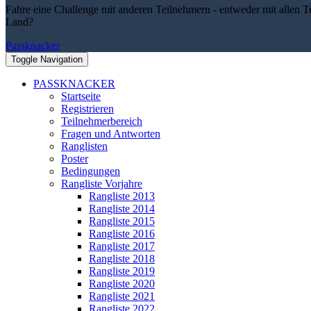
Fahre eine Challenge mit anderen Teilnehmern - entweder mit allen T
Land?
Passknacker
Toggle Navigation
PASSKNACKER
Startseite
Registrieren
Teilnehmerbereich
Fragen und Antworten
Ranglisten
Poster
Bedingungen
Rangliste Vorjahre
Rangliste 2013
Rangliste 2014
Rangliste 2015
Rangliste 2016
Rangliste 2017
Rangliste 2018
Rangliste 2019
Rangliste 2020
Rangliste 2021
Rangliste 2022