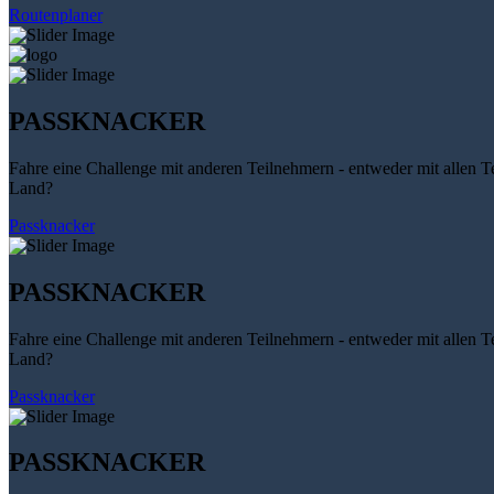
Routenplaner
PASSKNACKER
Fahre eine Challenge mit anderen Teilnehmern - entweder mit allen T
Land?
Passknacker
PASSKNACKER
Fahre eine Challenge mit anderen Teilnehmern - entweder mit allen T
Land?
Passknacker
PASSKNACKER