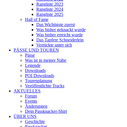
Rangliste 2023
Rangliste 2024
Rangliste 2025
Hall of Fame
Das Wichtigste zuerst
Was bisher geknackt wurde
Was bisher erreicht wurde
Das Tapfere Schneiderlein
Verrückte unter sich
PÄSSE UND TOUREN
Pässe
Was ist in meiner Nähe
Legende
Downloads
POI Downloads
Tourenplanung
Veröffentlichte Tracks
AKTUELLES
Forum
Events
Änderungen
Dein Passknacker-Shirt
ÜBER UNS
Geschichte
Passknacker